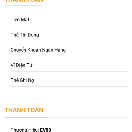
Tiền Mặt
Thẻ Tín Dụng
Chuyển Khoản Ngân Hàng
Ví Điện Tử
Thẻ Ghi Nợ
THANH TOÁN
Thương Hiệu:
EV88