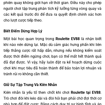
phiên quay không giới hạn về thời gian. Điều này cho phép
người chơi tập trung phân tích kỹ lưỡng từng vòng quay và
các kết quả trước đó để đưa ra quyết định chính xác hơn
cho lượt cược tiếp theo.
Biết Điểm Dừng Hợp Lý
Một bài học quan trọng trong
Roulette EV88
là nhận biết
khi nào nên dừng lại. Mặc dù cảm giác hưng phấn khi liên
tiếp thắng cược rất hấp dẫn, nhưng nếu không kiểm soát
được thời điểm ngừng chơi, bạn có thể mất hết thành quả
đã đạt được. Vì vậy, hãy luôn đặt ra kế hoạch dừng cuộc
chơi khi mục tiêu đã hoàn thành để bảo toàn lợi nhuận và
tránh rủi ro không cần thiết.
Giữ Sự Tập Trung Và Kiên Nhẫn
Kiên nhẫn là yếu tố then chốt khi chơi
Roulette tại EV88
.
Trò chơi đôi khi kéo dài và đòi hỏi bạn phải chờ đợi thời cơ
phù hợp để đặt cược. Bằng cách duy trì sự bình tĩnh và áp