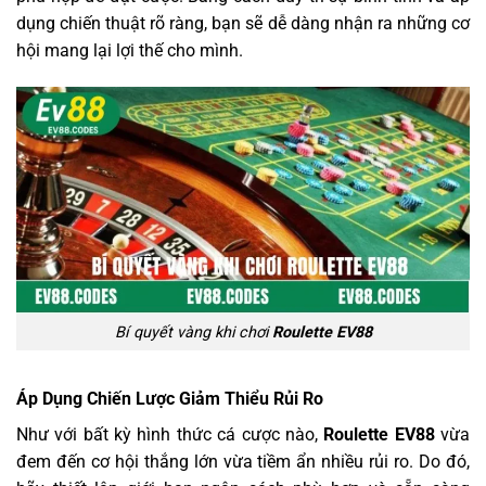
dụng chiến thuật rõ ràng, bạn sẽ dễ dàng nhận ra những cơ
hội mang lại lợi thế cho mình.
Bí quyết vàng khi chơi
Roulette EV88
Áp Dụng Chiến Lược Giảm Thiểu Rủi Ro
Như với bất kỳ hình thức cá cược nào,
Roulette EV88
vừa
đem đến cơ hội thắng lớn vừa tiềm ẩn nhiều rủi ro. Do đó,