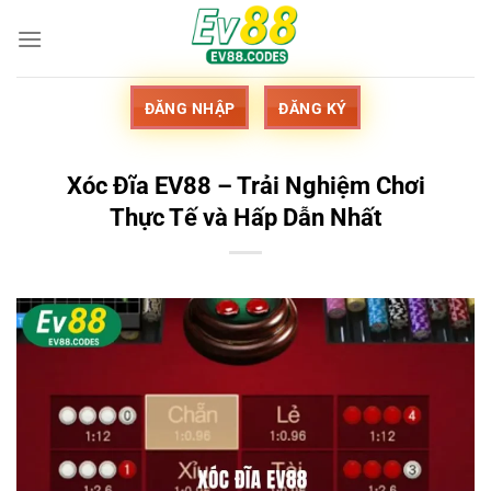
Chuyển
đến
nội
dung
ĐĂNG NHẬP
ĐĂNG KÝ
Xóc Đĩa EV88 – Trải Nghiệm Chơi
Thực Tế và Hấp Dẫn Nhất