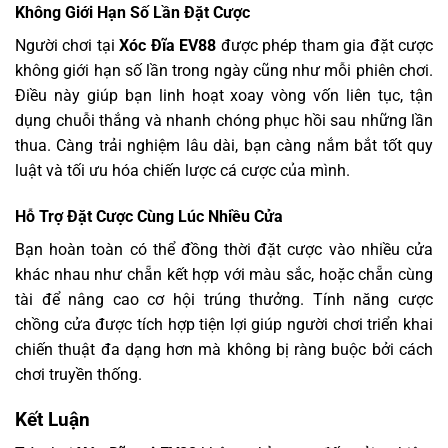
Không Giới Hạn Số Lần Đặt Cược
Người chơi tại
Xóc Đĩa EV88
được phép tham gia đặt cược
không giới hạn số lần trong ngày cũng như mỗi phiên chơi.
Điều này giúp bạn linh hoạt xoay vòng vốn liên tục, tận
dụng chuỗi thắng và nhanh chóng phục hồi sau những lần
thua. Càng trải nghiệm lâu dài, bạn càng nắm bắt tốt quy
luật và tối ưu hóa chiến lược cá cược của mình.
Hỗ Trợ Đặt Cược Cùng Lúc Nhiều Cửa
Bạn hoàn toàn có thể đồng thời đặt cược vào nhiều cửa
khác nhau như chẵn kết hợp với màu sắc, hoặc chẵn cùng
tài để nâng cao cơ hội trúng thưởng. Tính năng cược
chồng cửa được tích hợp tiện lợi giúp người chơi triển khai
chiến thuật đa dạng hơn mà không bị ràng buộc bởi cách
chơi truyền thống.
Kết Luận