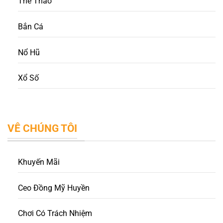
Thể Thao
Bắn Cá
Nổ Hũ
Xổ Số
VÊ CHÚNG TÔI
Khuyến Mãi
Ceo Đồng Mỹ Huyền
Chơi Có Trách Nhiệm