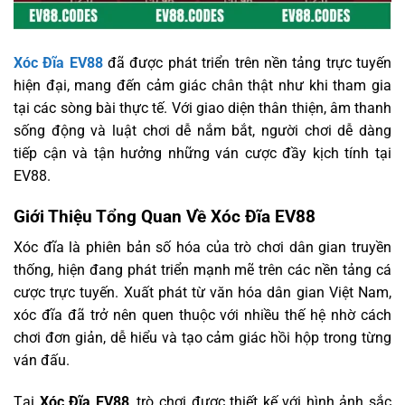
Xóc Đĩa EV88
đã được phát triển trên nền tảng trực tuyến
hiện đại, mang đến cảm giác chân thật như khi tham gia
tại các sòng bài thực tế. Với giao diện thân thiện, âm thanh
sống động và luật chơi dễ nắm bắt, người chơi dễ dàng
tiếp cận và tận hưởng những ván cược đầy kịch tính tại
EV88.
Giới Thiệu Tổng Quan Về Xóc Đĩa EV88
Xóc đĩa là phiên bản số hóa của trò chơi dân gian truyền
thống, hiện đang phát triển mạnh mẽ trên các nền tảng cá
cược trực tuyến. Xuất phát từ văn hóa dân gian Việt Nam,
xóc đĩa đã trở nên quen thuộc với nhiều thế hệ nhờ cách
chơi đơn giản, dễ hiểu và tạo cảm giác hồi hộp trong từng
ván đấu.
Tại
Xóc Đĩa EV88
, trò chơi được thiết kế với hình ảnh sắc