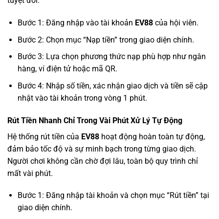
tuyệt đối.
Bước 1: Đăng nhập vào tài khoản
EV88
của hội viên.
Bước 2: Chọn mục “Nạp tiền” trong giao diện chính.
Bước 3: Lựa chọn phương thức nạp phù hợp như ngân
hàng, ví điện tử hoặc mã QR.
Bước 4: Nhập số tiền, xác nhận giao dịch và tiền sẽ cập
nhật vào tài khoản trong vòng 1 phút.
Rút Tiền Nhanh Chỉ Trong Vài Phút Xử Lý Tự Động
Hệ thống rút tiền của
EV88
hoạt động hoàn toàn tự động,
đảm bảo tốc độ và sự minh bạch trong từng giao dịch.
Người chơi không cần chờ đợi lâu, toàn bộ quy trình chỉ
mất vài phút.
Bước 1: Đăng nhập tài khoản và chọn mục “Rút tiền” tại
giao diện chính.