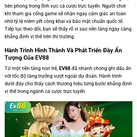
tiên phong trong lĩnh vực cá cược trực tuyến. Người chơi
khi tham gia cổng game
sẽ nhận ngay cảm giác an toàn
nhờ tỷ lệ niêm yết công khai và bảo mật chuẩn quốc tế.
Tiếp tục theo dõi, bạn sẽ thấy rõ vì sao nền tảng ngày càng
khẳng định vị thế trên thị trường.
Hành Trình Hình Thành Và Phát Triển Đầy Ấn
Tượng Của EV88
Từ một nền tảng non trẻ,
EV88
đã nhanh chóng ghi dấu ấn
với tốc độ tăng trưởng vượt ngoài dự đoán. Hành trình
dưới đây cho thấy cách thương hiệu từng bước khẳng định
vị thế trong ngành cá cược trực tuyến.