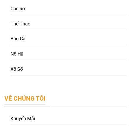
Casino
Thể Thao
Bắn Cá
Nổ Hũ
Xổ Số
VÊ CHÚNG TÔI
Khuyến Mãi