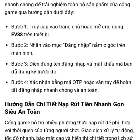
nhanh chóng để trải nghiệm toàn bộ sản phẩm của cổng
game
qua hướng dẫn dưới đây:
Bước 1: Truy cập vào trang chủ hoặc mở ứng dụng
EV88
trên thiết bị.
Bước 2: Nhấn vào mục “Đăng nhập” nằm ở góc trên
màn hình.
Bước 3: Điền đúng tên đăng nhập và mật khẩu mà bạn
đã đăng ký trước đó.
Bước 4: Xác nhận bằng mã OTP hoặc vân tay để hoàn
tất đăng nhập nhanh chóng và an toàn.
Hướng Dẫn Chi Tiết Nạp Rút Tiền Nhanh Gọn
Siêu An Toàn
Cổng game
hỗ trợ nhiều phương thức nạp rút để phù hợp
với thói quen của từng người chơi. Giao dịch xử lý tự động,
tốc độ nhanh, bảo mật cao và hiển thị chi tiết trong lịch sử