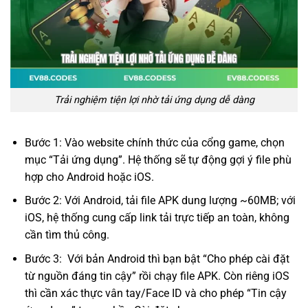
Trải nghiệm tiện lợi nhờ tải ứng dụng dễ dàng
Bước 1: Vào website chính thức của cổng game, chọn
mục “Tải ứng dụng”. Hệ thống sẽ tự động gợi ý file phù
hợp cho Android hoặc iOS.
Bước 2: Với Android, tải file APK dung lượng ~60MB; với
iOS, hệ thống cung cấp link tải trực tiếp an toàn, không
cần tìm thủ công.
Bước 3: Với bản Android thì bạn bật “Cho phép cài đặt
từ nguồn đáng tin cậy” rồi chạy file APK. Còn riêng iOS
thì cần xác thực vân tay/Face ID và cho phép “Tin cậy