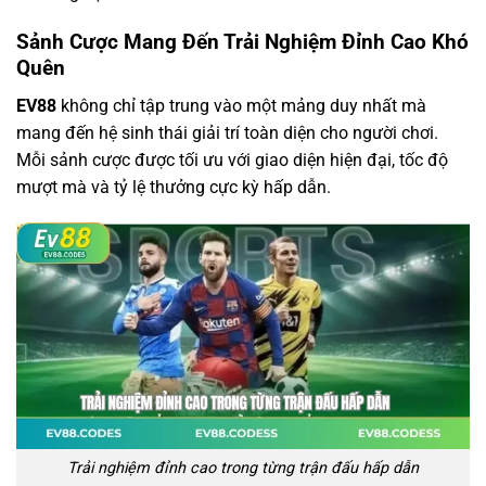
Sảnh Cược Mang Đến Trải Nghiệm Đỉnh Cao Khó
Quên
EV88
không chỉ tập trung vào một mảng duy nhất mà
mang đến hệ sinh thái giải trí toàn diện cho người chơi.
Mỗi sảnh cược được tối ưu với giao diện hiện đại, tốc độ
mượt mà và tỷ lệ thưởng cực kỳ hấp dẫn.
Trải nghiệm đỉnh cao trong từng trận đấu hấp dẫn