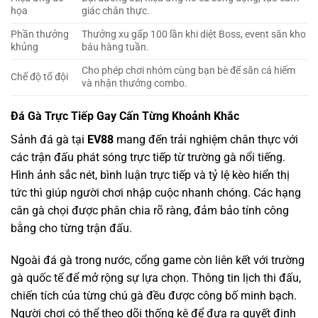
họa
giác chân thực.
Phần thưởng
Thưởng xu gấp 100 lần khi diệt Boss, event săn kho
khủng
báu hàng tuần.
Cho phép chơi nhóm cùng bạn bè để săn cá hiếm
Chế độ tổ đội
và nhận thưởng combo.
Đá Gà Trực Tiếp Gay Cấn Từng Khoảnh Khắc
Sảnh đá gà tại
EV88
mang đến trải nghiệm chân thực với
các trận đấu phát sóng trực tiếp từ trường gà nổi tiếng.
Hình ảnh sắc nét, bình luận trực tiếp và tỷ lệ kèo hiển thị
tức thì giúp người chơi nhập cuộc nhanh chóng. Các hạng
cân gà chọi được phân chia rõ ràng, đảm bảo tính công
bằng cho từng trận đấu.
Ngoài đá gà trong nước, cổng game
còn liên kết với trường
gà quốc tế để mở rộng sự lựa chọn. Thông tin lịch thi đấu,
chiến tích của từng chú gà đều được công bố minh bạch.
Người chơi có thể theo dõi thống kê để đưa ra quyết định