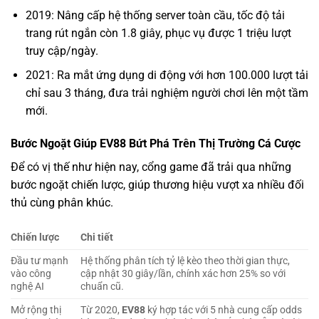
2019: Nâng cấp hệ thống server toàn cầu, tốc độ tải
trang rút ngắn còn 1.8 giây, phục vụ được 1 triệu lượt
truy cập/ngày.
2021: Ra mắt ứng dụng di động với hơn 100.000 lượt tải
chỉ sau 3 tháng, đưa trải nghiệm người chơi lên một tầm
mới.
Bước Ngoặt Giúp EV88 Bứt Phá Trên Thị Trường Cá Cược
Để có vị thế như hiện nay, cổng game đã trải qua những
bước ngoặt chiến lược, giúp thương hiệu vượt xa nhiều đối
thủ cùng phân khúc.
Chiến lược
Chi tiết
Đầu tư mạnh
Hệ thống phân tích tỷ lệ kèo theo thời gian thực,
vào công
cập nhật 30 giây/lần, chính xác hơn 25% so với
nghệ AI
chuẩn cũ.
Mở rộng thị
Từ 2020,
EV88
ký hợp tác với 5 nhà cung cấp odds