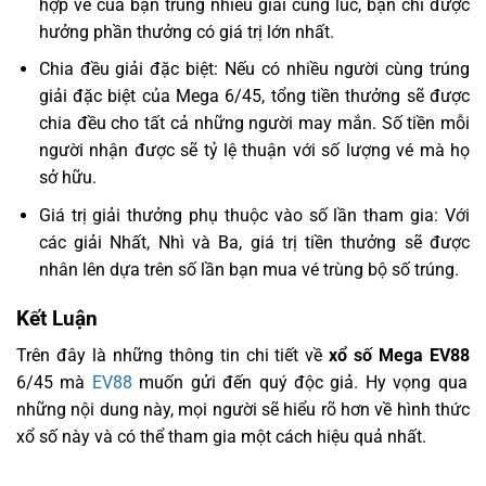
hợp vé của bạn trúng nhiều giải cùng lúc, bạn chỉ được
hưởng phần thưởng có giá trị lớn nhất.
Chia đều giải đặc biệt: Nếu có nhiều người cùng trúng
giải đặc biệt của Mega 6/45, tổng tiền thưởng sẽ được
chia đều cho tất cả những người may mắn. Số tiền mỗi
người nhận được sẽ tỷ lệ thuận với số lượng vé mà họ
sở hữu.
Giá trị giải thưởng phụ thuộc vào số lần tham gia: Với
các giải Nhất, Nhì và Ba, giá trị tiền thưởng sẽ được
nhân lên dựa trên số lần bạn mua vé trùng bộ số trúng.
Kết Luận
Trên đây là những thông tin chi tiết về
xổ số Mega EV88
6/45 mà
EV88
muốn gửi đến quý độc giả. Hy vọng qua
những nội dung này, mọi người sẽ hiểu rõ hơn về hình thức
xổ số này và có thể tham gia một cách hiệu quả nhất.