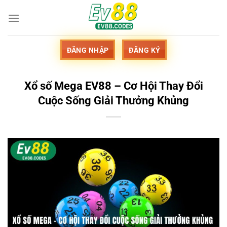
Chuyển
đến
nội
dung
ĐĂNG NHẬP
ĐĂNG KÝ
Xổ số Mega EV88 – Cơ Hội Thay Đổi
Cuộc Sống Giải Thưởng Khủng