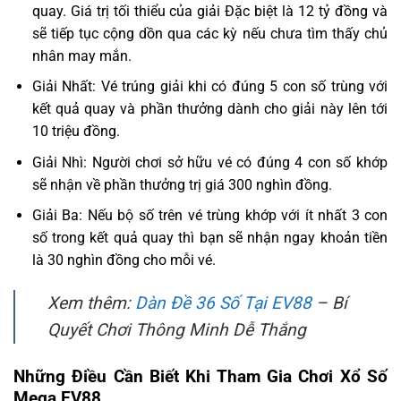
quay. Giá trị tối thiểu của giải Đặc biệt là 12 tỷ đồng và
sẽ tiếp tục cộng dồn qua các kỳ nếu chưa tìm thấy chủ
nhân may mắn.
Giải Nhất: Vé trúng giải khi có đúng 5 con số trùng với
kết quả quay và phần thưởng dành cho giải này lên tới
10 triệu đồng.
Giải Nhì: Người chơi sở hữu vé có đúng 4 con số khớp
sẽ nhận về phần thưởng trị giá 300 nghìn đồng.
Giải Ba: Nếu bộ số trên vé trùng khớp với ít nhất 3 con
số trong kết quả quay thì bạn sẽ nhận ngay khoản tiền
là 30 nghìn đồng cho mỗi vé.
Xem thêm:
Dàn Đề 36 Số Tại EV88
– Bí
Quyết Chơi Thông Minh Dễ Thắng
Những Điều Cần Biết Khi Tham Gia Chơi Xổ Số
Mega EV88