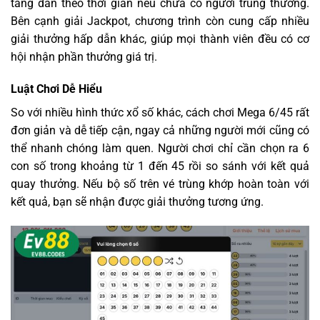
tăng dần theo thời gian nếu chưa có người trúng thưởng.
Bên cạnh giải Jackpot, chương trình còn cung cấp nhiều
giải thưởng hấp dẫn khác, giúp mọi thành viên đều có cơ
hội nhận phần thưởng giá trị.
Luật Chơi Dễ Hiểu
So với nhiều hình thức xổ số khác, cách chơi Mega 6/45 rất
đơn giản và dễ tiếp cận, ngay cả những người mới cũng có
thể nhanh chóng làm quen. Người chơi chỉ cần chọn ra 6
con số trong khoảng từ 1 đến 45 rồi so sánh với kết quả
quay thưởng. Nếu bộ số trên vé trùng khớp hoàn toàn với
kết quả, bạn sẽ nhận được giải thưởng tương ứng.