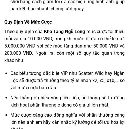
chơi bằng cách giảm tối đa các hiệu ứng hình ảnh, giúp
bạn kết thúc nhanh chóng lượt quay.
Quy Định Về Mức Cược
Theo quy định của
Kho Tàng Ngũ Long
mức cược tối thiểu
mỗi ván là 10.000 VND, trong khi mức tối đa có thể lên tới
5.000.000 VND với các mốc tăng dần như 50.000 VND và
200.000 VND. Ngoài ra, còn một số quy tắc quan trọng
khác như:
Các biểu tượng đặc biệt VIP như Scatter, Wild hay Ngân
Lộc sẽ được trả thưởng theo tỷ lệ nhân x2, x5, x10,… so
với mức cược ban đầu.
Nếu thắng ở nhiều vòng liên tiếp, hệ thống sẽ tự động
kích hoạt phần thưởng ở dòng có giá trị lớn nhất.
Mức cược càng cao đồng nghĩa với phần thưởng càng
lớn nên anh em hãy cân nhắc kỹ lưỡng để tối ưu hóa lợi