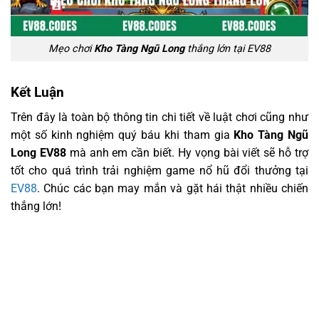
Mẹo chơi
Kho Tàng Ngũ Long
thắng lớn tại EV88
Kết Luận
Trên đây là toàn bộ thông tin chi tiết về luật chơi cũng như
một số kinh nghiệm quý báu khi tham gia
Kho Tàng Ngũ
Long EV88
mà anh em cần biết. Hy vọng bài viết sẽ hỗ trợ
tốt cho quá trình trải nghiệm game nổ hũ đổi thưởng tại
EV88
. Chúc các bạn may mắn và gặt hái thật nhiều chiến
thắng lớn!