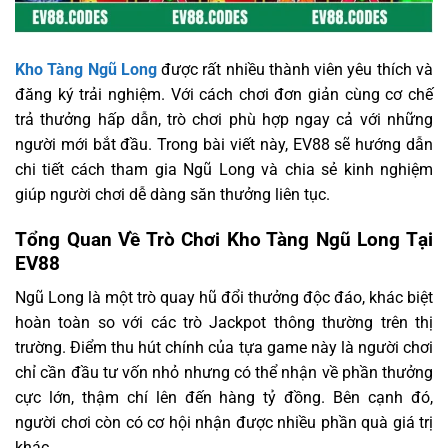
Kho Tàng Ngũ Long
được rất nhiều thành viên yêu thích và
đăng ký trải nghiệm. Với cách chơi đơn giản cùng cơ chế
trả thưởng hấp dẫn, trò chơi phù hợp ngay cả với những
người mới bắt đầu. Trong bài viết này, EV88 sẽ hướng dẫn
chi tiết cách tham gia Ngũ Long và chia sẻ kinh nghiệm
giúp người chơi dễ dàng săn thưởng liên tục.
Tổng Quan Về Trò Chơi Kho Tàng Ngũ Long Tại
EV88
Ngũ Long là một trò quay hũ đổi thưởng độc đáo, khác biệt
hoàn toàn so với các trò Jackpot thông thường trên thị
trường. Điểm thu hút chính của tựa game này là người chơi
chỉ cần đầu tư vốn nhỏ nhưng có thể nhận về phần thưởng
cực lớn, thậm chí lên đến hàng tỷ đồng. Bên cạnh đó,
người chơi còn có cơ hội nhận được nhiều phần quà giá trị
khác.