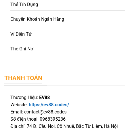
Thẻ Tín Dụng
Chuyển Khoản Ngân Hàng
Ví Điện Tử
Thẻ Ghi Nợ
THANH TOÁN
Thương Hiệu:
EV88
Website:
https://ev88.codes/
Email:
contact@ev88.codes
Số điện thoại: 0968395236
Địa chỉ: 74 Đ. Cầu Noi, Cổ Nhuế, Bắc Từ Liêm, Hà Nội