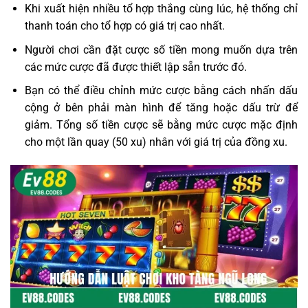
Khi xuất hiện nhiều tổ hợp thắng cùng lúc, hệ thống chỉ
thanh toán cho tổ hợp có giá trị cao nhất.
Người chơi cần đặt cược số tiền mong muốn dựa trên
các mức cược đã được thiết lập sẵn trước đó.
Bạn có thể điều chỉnh mức cược bằng cách nhấn dấu
cộng ở bên phải màn hình để tăng hoặc dấu trừ để
giảm. Tổng số tiền cược sẽ bằng mức cược mặc định
cho một lần quay (50 xu) nhân với giá trị của đồng xu.