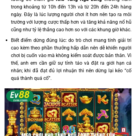
trong khoảng từ 10h đến 13h và từ 20h đến 24h hàng
ngày. Đây là lúc lượng người chơi ít hơn nên tạo ra môi
trường với lượng cược thấp hơn và tăng khả năng nổ hũ
cũng như tỷ lệ thắng cao hơn so với các khung giờ khác.
Biết điểm dừng đúng lúc: do trò chơi mang tính giải trí
cao kèm theo phần thưởng hấp dẫn nên dễ khiến người
chơi bị cuốn vào mà không kiểm soát được bản thân. Vì
thế, anh em cần giữ sự tỉnh táo và đặt ra giới hạn cá
nhân; khi đã đạt đủ lợi nhuận thì nên dừng lại kẻo “cố
quá thành quá cố”.